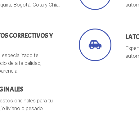
aquirá, Bogotá, Cota y Chía.
autom
OS CORRECTIVOS Y
LATO
Expert
 especializado te
autom
io de alta calidad,
parencia.
GINALES
stos originales para tu
o liviano o pesado.